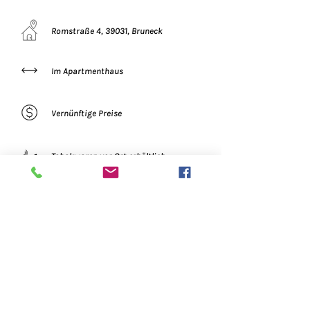
Romstraße 4, 39031, Bruneck
Im Apartmenthaus
Vernünftige Preise
Tabakwaren vor Ort erhältlich
Mo
06:30 - 19:00 Uhr
Fr
06:30 - 19:00 Uhr
Di
06:30 - 19:00 Uhr
Sa
Geschlossen
S
o
Mi
06:30 - 19:00 Uhr
06:30 - 19:00 Uhr
Do
06:30 - 19:00 Uhr