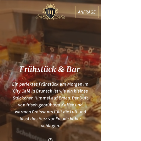
ANFRAGE
Frühstück & Bar
Ein perfektes Frühstück am Morgen im
City Café in Bruneck ist wie ein kleines
Stückchen Himmel auf Erden. Der Duft
von frisch gebrühtem Kaffee und
warmen Croissants füllt die Luft und
lässt das Herz vor Freude höher
schlagen.