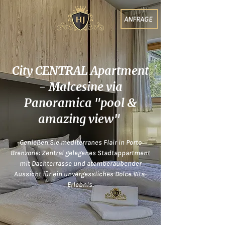
ANFRAGE
City CENTRAL Apartment
- Malcesine via
Panoramica "pool &
amazing view"
Genießen Sie mediterranes Flair in Porto
Brenzone: Zentral gelegenes Stadtappartment
mit Dachterrasse und atemberaubender
Aussicht für ein unvergessliches Dolce Vita-
Erlebnis.