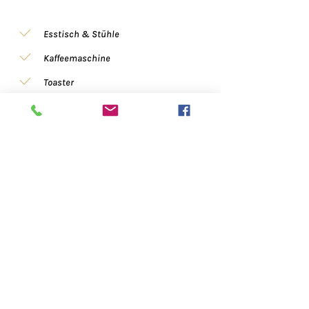
Esstisch & Stühle
Kaffeemaschine
Toaster
Herdplatte
Küchenutensilien
Wasserkocher
Mikrowelle
Kühlschrank
Backofen
Medien & Technik